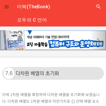
close
더북(TheBook)
search

모두의 C 언어
p
n
r
e
e
x
v
t
i
o
u
7.6
다차원 배열의 초기화
s
이제 1차원 배열을 확장하여 다차원 배열을 초기화해 보겠습니
다. 다차원 배열도 1차원 배열과 마찬가지로
안에 배열 요소
{}