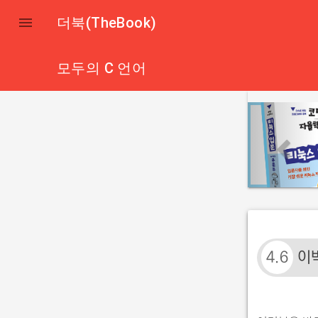

더북(TheBook)
모두의 C 언어
p
r
e
v
i
o
u
s
4.6
이박