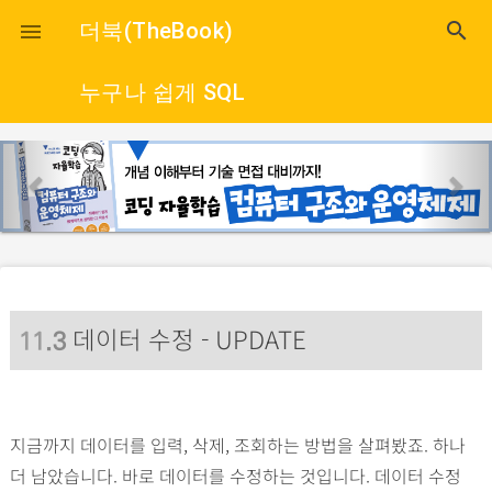
close
더북(TheBook)
search

누구나 쉽게 SQL
p
n
r
e
e
x
v
t
i
o
데이터 수정 - UPDATE
u
11
.3
s
지금까지 데이터를 입력, 삭제, 조회하는 방법을 살펴봤죠. 하나
더 남았습니다. 바로 데이터를 수정하는 것입니다. 데이터 수정