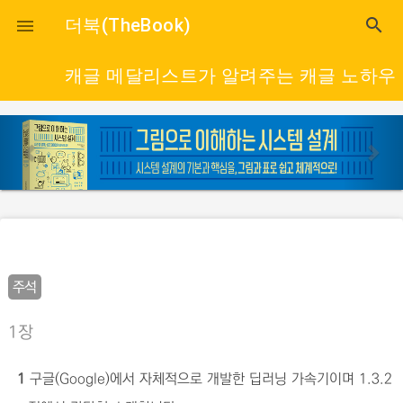
close
더북(TheBook)
search

캐글 메달리스트가 알려주는 캐글 노하우
p
n
r
e
e
x
v
t
i
o
u
주석
s
1장
1
구글(Google)에서 자체적으로 개발한 딥러닝 가속기이며 1.3.2