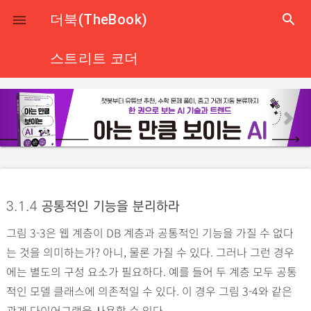
close
더북(TheBook)
search

스트리트 코더
p
n
r
e
e
x
v
t
i
o
3.1.4
공통적인 기능을 분리하라
u
그림 3-3은 웹 계층이 DB 계층과 공통적인 기능을 가질 수 없다
s
는 것을 의미하는가? 아니, 물론 가질 수 있다. 그러나 그런 경우
에는 별도의 구성 요소가 필요하다. 예를 들어 두 계층 모두 공통
적인 모델 클래스에 의존적일 수 있다. 이 경우 그림 3-4와 같은
관계 다이어그램을 사용할 수 있다.