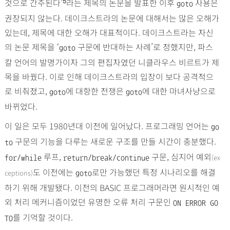
것으로 간주된다’
라는 제목의 논문을 발표한 이후
사용은
5
goto
권장되지 않는다. 데이크스트라의 논문에 대해서는 많은 오해가
있는데, 제목에 대한 오해가 대표적이다. 데이크스트라는 자신
의 논문 제목을 ‘
구문에 반대하는 사례’로 정했지만, 파스
goto
칼 언어의 발명가이자 그의 편집자였던 니클라우스 비르트가 제
목을 바꿨다. 이로 인해 데이크스트라의 입장이 보다 공격적으
로 비춰졌고,
에 대항한 전쟁은
에 대한 마녀사냥으로
goto
goto
바뀌었다.
이 일은 모두 1980년대 이전에 일어났다. 프로그래밍 언어는
go
구문의 기능을 다루는 새로운 구조를 만들 시간이 충분했다.
to
루프,
구문, 심지어 예외
(ex
for/while
return/break/continue
도 이전에는
로만 가능했던 특정 시나리오를 해결
ceptions)
goto
하기 위해 개발됐다. 이전의 BASIC 프로그래머라면 원시적인 예
외 처리 메커니즘이었던 유명한 오류 처리 구문인
ON ERROR GO
를 기억할 것이다.
TO