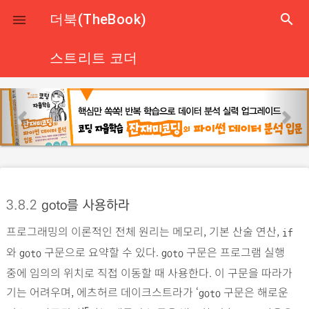
close
더북(TheBook)
search

스트리트 코더
p
n
r
e
e
x
v
t
i
o
3.8.2
goto를 사용하라
u
프로그래밍의 이론적인 전체 원리는 메모리, 기본 산술 연산,
s
if
와
구문으로 요약할 수 있다.
구문은 프로그램 실행
goto
goto
중에 임의의 위치로 직접 이동할 때 사용한다. 이 구문을 따라가
기는 어려우며, 에츠허르 데이크스트라가 ‘
구문은 해로운
goto