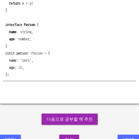
return
x
+
y
;
}
interface
Person
{
name
:
string
,
age
:
number
,
}
const
person
:
Person
=
{
name
:
'zero'
,
age
:
28
,
};
다음으로 공부할 책 추천