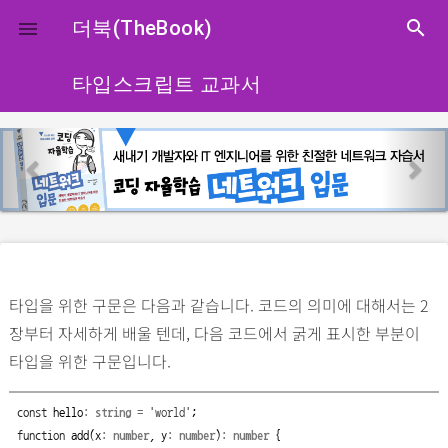
close
더북(TheBook)
search

타입스크립트 교과서
p
n
r
e
e
x
v
t
i
o
타입을 위한 구문은 다음과 같습니다. 코드의 의미에 대해서는 2
u
장부터 자세하게 배울 텐데, 다음 코드에서 굵게 표시한 부분이
s
타입을 위한 구문입니다.
const
hello
:
string
=
'world'
;
function
add
(
x
:
number
,
y
:
number
)
:
number
{