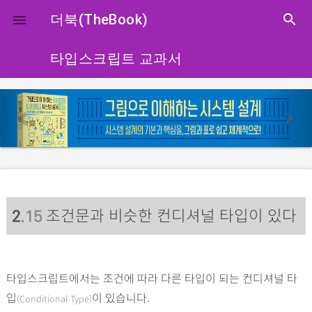
close
더북(TheBook)
search

타입스크립트 교과서
p
n
r
e
e
x
v
t
i
o
조건문과 비슷한 컨디셔널 타입이 있다
u
2
.15
s
타입스크립트에서는 조건에 따라 다른 타입이 되는 컨디셔널 타
입
이 있습니다.
(Conditional Type)