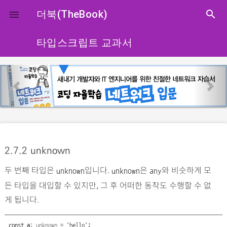
close
더북(TheBook)
search

타입스크립트 교과서
p
n
r
e
e
x
v
t
i
o
2.7.2
unknown
u
두 번째 타입은
입니다.
은
와 비슷하게 모
s
unknown
unknown
any
든 타입을 대입할 수 있지만, 그 후 어떠한 동작도 수행할 수 없
게 됩니다.
const
a
:
unknown
=
'hello'
;