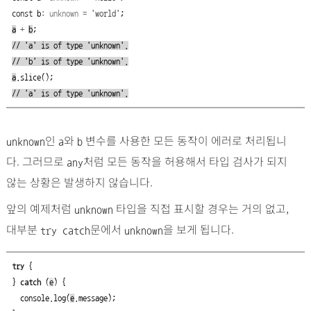
const
b
:
unknown
=
'world'
;
a
+
b
;
// 'a' is of type 'unknown'.
// 'b' is of type 'unknown'.
a
.
slice
();
// 'a' is of type 'unknown'.
인
와
변수를 사용한 모든 동작이 에러로 처리됩니
unknown
a
b
다. 그러므로
처럼 모든 동작을 허용해서 타입 검사가 되지
any
않는 상황은 발생하지 않습니다.
앞의 예제처럼
타입을 직접 표시할 경우는 거의 없고,
unknown
대부분
문에서
을 보게 됩니다.
try catch
unknown
try
{
}
catch
(
e
)
{
console
.
log
(
e
.
message
);