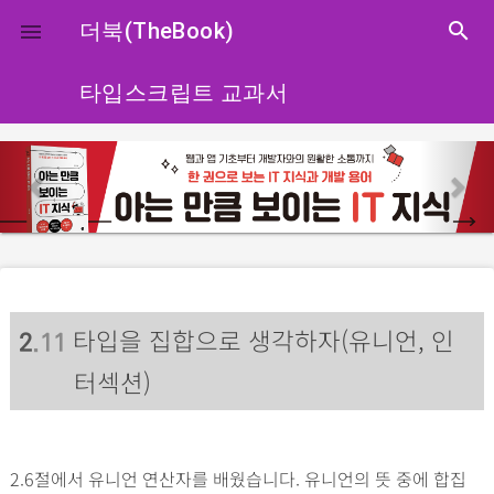
close
더북(TheBook)
search

타입스크립트 교과서
p
n
r
e
e
x
v
t
i
o
타입을 집합으로 생각하자(유니언, 인
u
2
.11
s
터섹션)
2.6절에서 유니언 연산자를 배웠습니다. 유니언의 뜻 중에 합집