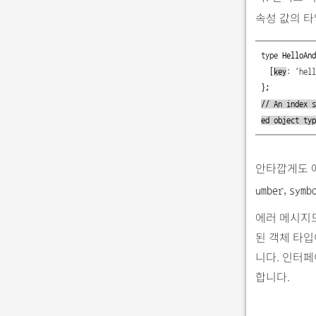
속성 값의 
type
HelloAnd
[
key
:
'hell
};
// An index s
ed object typ
안타깝게도 
,
umber
symb
에러 메시지
된 객체 타
니다. 인터페
합니다.