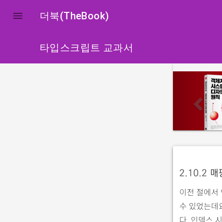

더북(TheBook)
타입스크립트 교과서
p
r
e
v
i
o
u
2.10.2
매
s
이전 절에서 
수 있었는데요
다. 인덱스