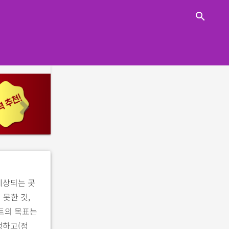
close
search
n
e
x
t
예상되는 곳
 못한 것,
립트의 목표는
행하고(정