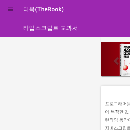

더북(TheBook)
타입스크립트 교과서
p
r
e
v
i
o
u
s
프로그래머들
에 특정한 값
런타임 동작에
자바스크립트 