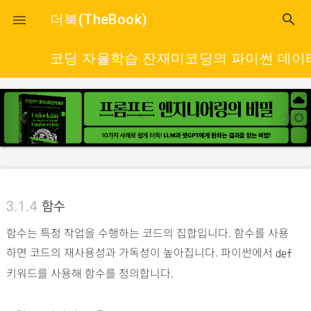
close
더북(TheBook)
search

코딩 자율학습 잔재미코딩의 파이썬 데이
p
n
r
e
e
x
v
t
i
o
3.1.4
함수
u
함수는 특정 작업을 수행하는 코드의 집합입니다. 함수를 사용
s
하면 코드의 재사용성과 가독성이 높아집니다. 파이썬에서
def
키워드를 사용해 함수를 정의합니다.