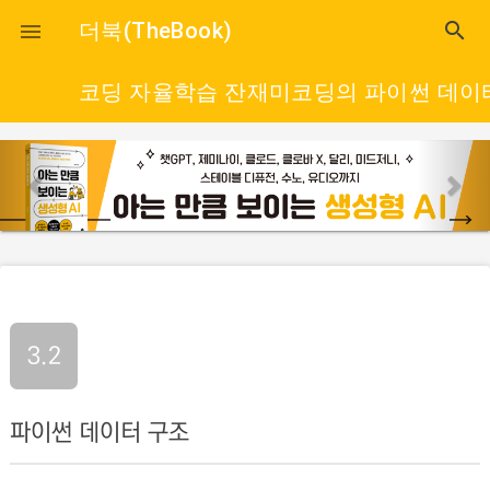
close
더북(TheBook)
search

코딩 자율학습 잔재미코딩의 파이썬 데이
p
n
r
e
e
x
v
t
i
o
u
3.2
s
파이썬 데이터 구조