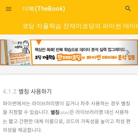
close
더북(TheBook)
search

코딩 자율학습 잔재미코딩의 파이썬 데이
p
n
r
e
e
x
v
t
i
o
4.1.2
별칭 사용하기
u
파이썬에서는 라이브러리명이 길거나 자주 사용하는 경우 별칭
s
을 지정할 수 있습니다.
은 라이브러리명 대신 사용하
(alias)
별칭
는 짧고 간편한 대체 이름으로, 코드의 가독성을 높이고 작성 편
의성을 제공합니다.