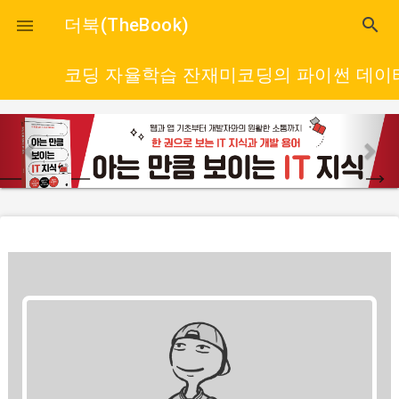
close
더북(TheBook)
search

코딩 자율학습 잔재미코딩의 파이썬 데이
p
n
r
e
e
x
v
t
i
o
u
s