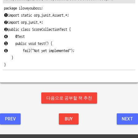
➊
➋
➌
➍
➎
➏
        fail("Not yet implemented");

    }

}
다음으로 공부할 책 추천
PREV
BUY
NEXT