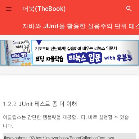
close
더북(TheBook)
search

자바와 JUnit을 활용한 실용주의 단위 테
p
n
r
e
e
x
v
t
i
o
u
s
1.2.2
JUnit 테스트 좀 더 이해
이클립스는 간단한 템플릿을 제공합니다. 바로 실행할 수 있습
니다.
iloveyouboss_02/test/iloveyouboss/ScoreCollectionTest.java