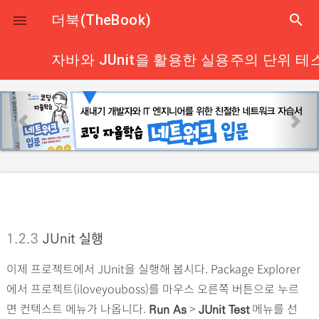
close
더북(TheBook)
search

자바와 JUnit을 활용한 실용주의 단위 테
p
n
r
e
e
x
v
t
i
o
u
s
1.2.3
JUnit 실행
이제 프로젝트에서 JUnit을 실행해 봅시다. Package Explorer
에서 프로젝트(iloveyouboss)를 마우스 오른쪽 버튼으로 누르
면 컨텍스트 메뉴가 나옵니다.
>
메뉴를 선
Run As
JUnit Test