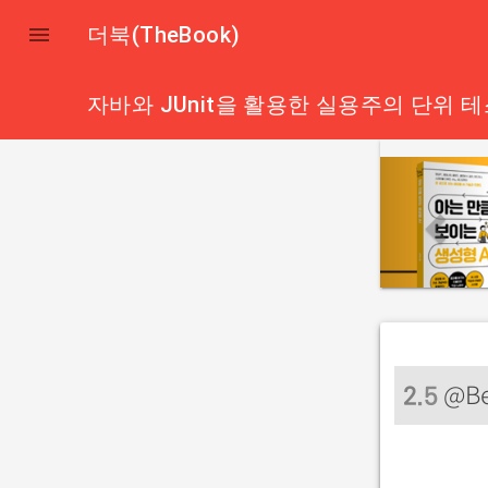

더북(TheBook)
자바와 JUnit을 활용한 실용주의 단위 
p
r
e
v
i
o
u
s
@B
2
.5