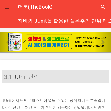
close
더북(TheBook)
search

자바와 JUnit을 활용한 실용주의 단위 테
p
n
r
e
e
x
v
t
i
o
JUnit 단언
u
3
.1
s
JUnit에서 단언은 테스트에 넣을 수 있는 정적 메서드 호출입니
다. 각 단언은 어떤 조건이 참인지 검증하는 방법입니다. 단언한