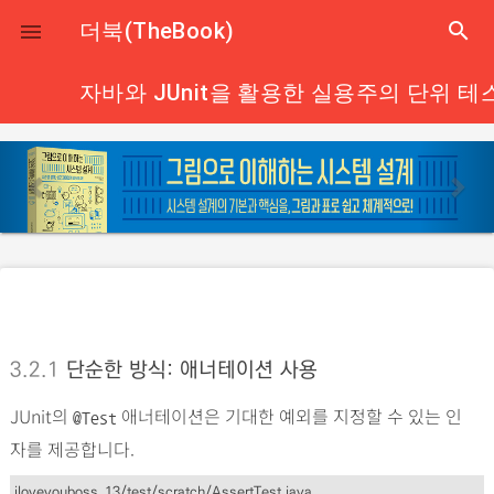
close
더북(TheBook)
search

자바와 JUnit을 활용한 실용주의 단위 테
p
n
r
e
e
x
v
t
i
o
u
s
3.2.1
단순한 방식: 애너테이션 사용
JUnit의
애너테이션은 기대한 예외를 지정할 수 있는 인
@Test
자를 제공합니다.
iloveyouboss_13/test/scratch/AssertTest.java