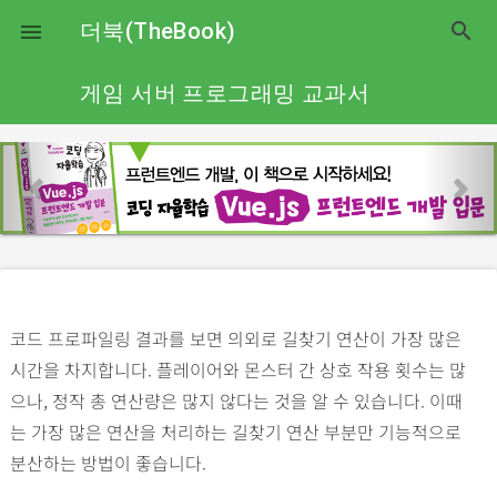
close
더북(TheBook)
search

게임 서버 프로그래밍 교과서
p
n
r
e
e
x
v
t
i
o
코드 프로파일링 결과를 보면 의외로 길찾기 연산이 가장 많은
u
시간을 차지합니다. 플레이어와 몬스터 간 상호 작용 횟수는 많
s
으나, 정작 총 연산량은 많지 않다는 것을 알 수 있습니다. 이때
는 가장 많은 연산을 처리하는 길찾기 연산 부분만 기능적으로
분산하는 방법이 좋습니다.