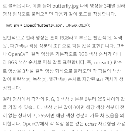
로 불러옵니다. 예를 들어 butterfly.jpg 나비 영상을 3채널 컬러
영상 형식으로 불러오려면 다음과 같이 코드를 작성합니다.
Mat
 img = imread(
"butterfly.jpg"
, 
IMREAD_COLOR
);
일반적으로 컬러 영상은 흔히 RGB라고 부르는 빨간색
, 녹색
(R)
, 파란색
색상 성분의 조합으로 픽셀 값을 표현합니다. 그러
(G)
(B)
나 OpenCV의 컬러 영상은 기본적으로 RGB 색상 순서가 아니
라 BGR 색상 순서로 픽셀 값을 표현합니다. 즉,
함수
imread()
로 영상을 3채널 컬러 영상 형식으로 불러오면 각 픽셀의 색상
값이 파란색
, 녹색
, 빨간색
순서로 저장된
객체가 생
(B)
(G)
(R)
Mat
성됩니다.
컬러 영상에서 각각의 R, G, B 색상 성분은 0부터 255 사이의 값
을 가질 수 있습니다. 색상 성분 값이 0이면 해당 색상 성분이 전
혀 없는 상태이고, 255이면 해당 색상 성분이 가득 차 있음을 의
미합니다. OpenCV에서 각 색상 성분 값은
자료형을 사용
uchar