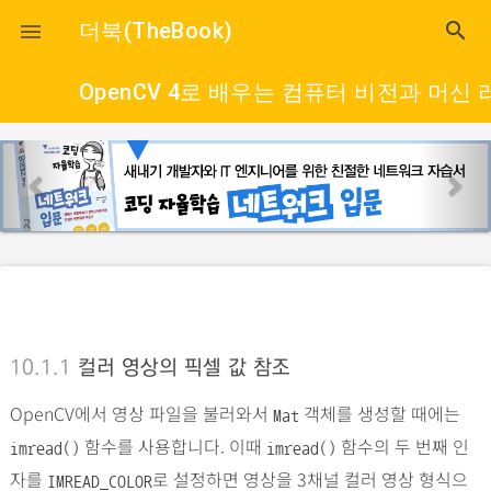
close
더북(TheBook)
search

OpenCV 4로 배우는 컴퓨터 비전과 머신 
p
n
r
e
e
x
v
t
i
o
u
s
10.1.1
컬러 영상의 픽셀 값 참조
OpenCV에서 영상 파일을 불러와서
객체를 생성할 때에는
Mat
함수를 사용합니다. 이때
함수의 두 번째 인
imread()
imread()
자를
로 설정하면 영상을 3채널 컬러 영상 형식으
IMREAD_COLOR