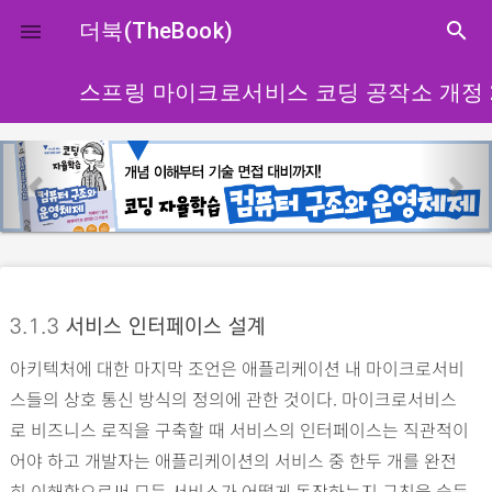
close
더북(TheBook)
search

스프링 마이크로서비스 코딩 공작소 개정 
p
n
r
e
e
x
v
t
i
o
3.1.3
서비스 인터페이스 설계
u
아키텍처에 대한 마지막 조언은 애플리케이션 내 마이크로서비
s
스들의 상호 통신 방식의 정의에 관한 것이다. 마이크로서비스
로 비즈니스 로직을 구축할 때 서비스의 인터페이스는 직관적이
어야 하고 개발자는 애플리케이션의 서비스 중 한두 개를 완전
히 이해함으로써 모든 서비스가 어떻게 동작하는지 규칙을 습득