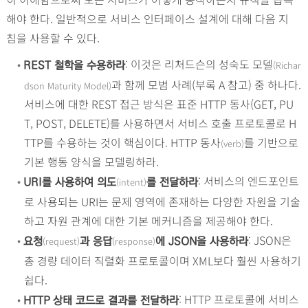
해야 한다. 일반적으로 서비스 인터페이스 설계에 대해 다음 지
침을 사용할 수 있다.
•
: 이것은 리처드슨의 성숙도 모델
(Richar
REST 철학을 수용하라
과 함께 모범 사례(부록 A 참고) 중 하나다.
dson Maturity Model)
서비스에 대한 REST 접근 방식은 표준 HTTP 동사(GET, PU
T, POST, DELETE)를 사용하면서 서비스 호출 프로토콜로 H
TTP를 수용하는 것이 핵심이다. HTTP 동사
를 기반으로
(verb)
기본 행동 양식을 모델링하라.
•
: 서비스의 엔드포인트
(intent)
URI를 사용하여 의도
를 전달하라
로 사용되는 URI는 문제 영역에 존재하는 다양한 자원을 기술
하고 자원 관계에 대한 기본 메커니즘을 제공해야 한다.
•
: JSON은
(request)
(response)
요청
과 응답
에 JSON을 사용하라
총 경량 데이터 직렬화 프로토콜이며 XML보다 훨씬 사용하기
쉽다.
•
: HTTP 프로토콜에 서비스
HTTP
상태 코드로 결과를 전달하라