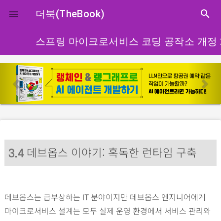
close
더북(TheBook)
search

스프링 마이크로서비스 코딩 공작소 개정 
p
n
r
e
e
x
v
t
i
o
데브옵스 이야기: 혹독한 런타임 구축
u
3
.4
s
데브옵스는 급부상하는 IT 분야이지만 데브옵스 엔지니어에게
마이크로서비스 설계는 모두 실제 운영 환경에서 서비스 관리와