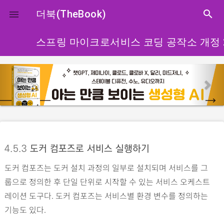
close
더북(TheBook)
search

스프링 마이크로서비스 코딩 공작소 개정 
p
n
r
e
e
x
v
t
i
o
4.5.3
도커 컴포즈로 서비스 실행하기
u
도커 컴포즈는 도커 설치 과정의 일부로 설치되며 서비스를 그
s
룹으로 정의한 후 단일 단위로 시작할 수 있는 서비스 오케스트
레이션 도구다. 도커 컴포즈는 서비스별 환경 변수를 정의하는
기능도 있다.