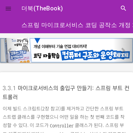
close
더북(TheBook)
search

스프링 마이크로서비스 코딩 공작소 개정 
p
n
r
e
e
x
v
t
i
o
3.3.1
마이크로서비스의 출입구 만들기: 스프링 부트 컨
u
트롤러
s
이제 빌드 스크립트(2장 참고)를 제거하고 간단한 스프링 부트
스트랩 클래스를 구현했으니 어떤 일을 하는 첫 번째 코드를 작
성할 수 있다. 이 코드가
클래스가 된다. 스프링 부
Controller