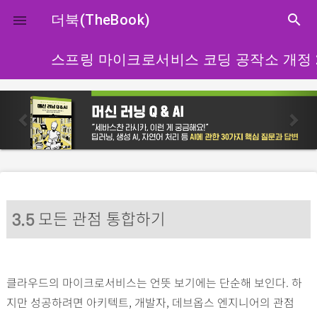
close
더북(TheBook)
search

스프링 마이크로서비스 코딩 공작소 개정 
p
n
r
e
e
x
v
t
i
o
모든 관점 통합하기
u
3
.5
s
클라우드의 마이크로서비스는 언뜻 보기에는 단순해 보인다. 하
지만 성공하려면 아키텍트, 개발자, 데브옵스 엔지니어의 관점