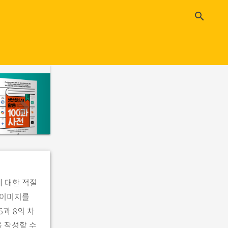
close
search
n
e
x
t
에 대한 적절
 이미지를
과 8의 차
 작성할 수