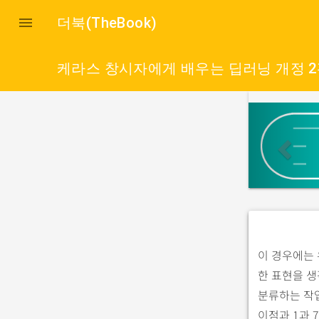

더북(TheBook)
케라스 창시자에게 배우는 딥러닝 개정 
p
r
e
v
i
o
u
s
이 경우에는 
한 표현을 생
분류하는 작업
이점과 1과 