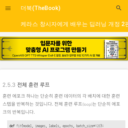
close
더북(TheBook)
search

케라스 창시자에게 배우는 딥러닝 개정 2
p
n
r
e
e
x
v
t
i
o
2.5.3
전체 훈련 루프
u
훈련 에포크 하나는 단순히 훈련 데이터의 각 배치에 대한 훈련
s
스텝을 반복하는 것입니다. 전체 훈련 루프
는 단순히 에포
(loop)
크의 반복입니다.
def
fit
(
model
, 
images
, 
labels
, 
epochs
, 
batch_size
=
128
):
