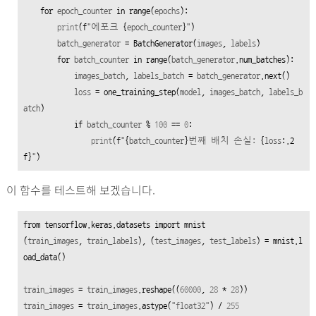
for
epoch_counter
in
range
(
epochs
):

print
(
f
"에포크
{
epoch_counter
}
"
)

batch_generator
 = BatchGenerator(
images
, 
labels
)

for
batch_counter
in
range
(
batch_generator
.num_batches):

images_batch
, 
labels_batch
 = 
batch_generator
.next()

loss
 = one_training_step(
model
, 
images_batch
, 
labels_b
atch
)

if
batch_counter
 % 
100
 == 
0
:

print
(
f
"
{
batch_counter
}
번째 배치 손실:
{
loss
:.2
f}
"
)
이 함수를 테스트해 보겠습니다.
from
 tensorflow.keras.datasets 
import
 mnist

(
train_images
, 
train_labels
), (
test_images
, 
test_labels
) = mnist.l
oad_data()  

train_images
 = 
train_images
.reshape((
60000
, 
28
 * 
28
train_images
 = 
train_images
.astype(
"float32"
) / 
255