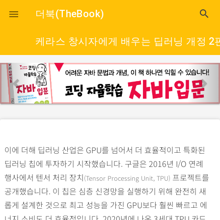
close
더북(TheBook)
search

케라스 창시자에게 배우는 딥러닝 개정 2
p
n
r
e
e
x
v
t
i
o
이에 더해 딥러닝 산업은 GPU를 넘어서 더 효율적이고 특화된
u
딥러닝 칩에 투자하기 시작했습니다. 구글은 2016년 I/O 연례
s
행사에서 텐서 처리 장치
프로젝트를
(Tensor Processing Unit, TPU)
공개했습니다. 이 칩은 심층 신경망을 실행하기 위해 완전히 새
롭게 설계한 것으로 최고 성능을 가진 GPU보다 훨씬 빠르고 에
너지 소비도 더 효율적입니다. 2020년에 나온 3세대 TPU 카드