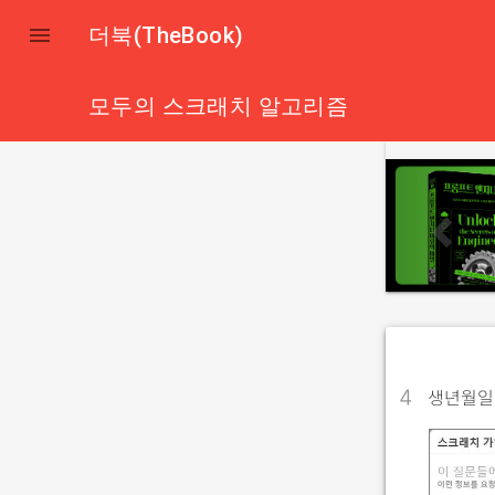

더북(TheBook)
모두의 스크래치 알고리즘
p
r
e
v
i
o
u
s
생년월일,
4