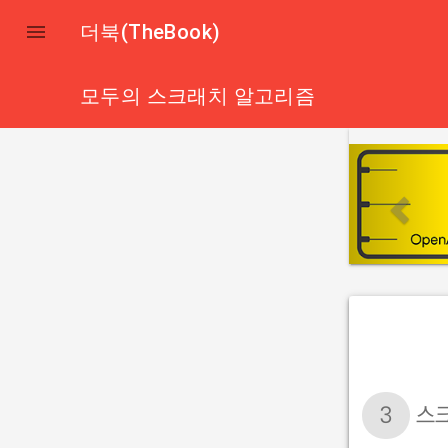

더북(TheBook)
모두의 스크래치 알고리즘
p
r
e
v
i
o
u
s
3
스크