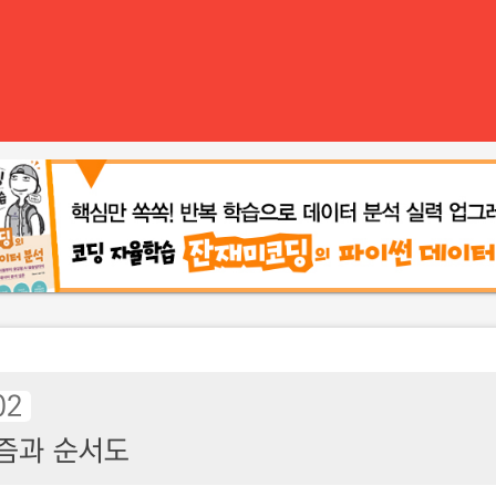
02
즘과 순서도