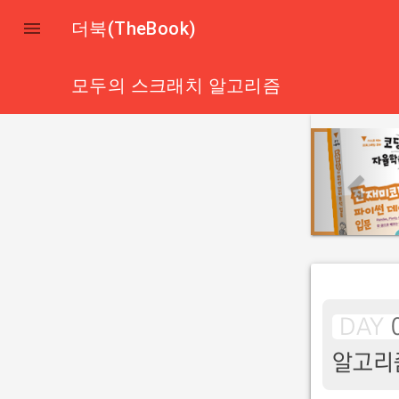

더북(TheBook)
모두의 스크래치 알고리즘
p
r
e
v
i
o
u
s
DAY
알고리