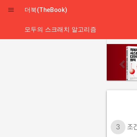

더북(TheBook)
모두의 스크래치 알고리즘
p
r
e
v
i
o
u
s
3
조건