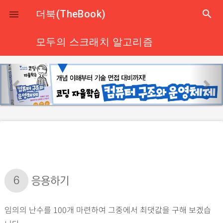
close
더북(TheBook)
search

모두의 스크래치 알고리즘
p
n
r
e
e
x
v
t
i
o
u
s
6
응용하기
임의의 난수를 100개 마련하여 그중에서 최댓값을 구해 보겠습