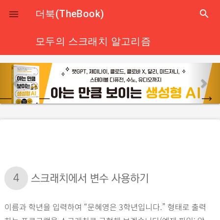
close
더북(TheBook)
search

모두의 스크래치 알고리즘
p
n
r
e
e
x
v
t
i
o
u
s
4
스크래치에서 변수 사용하기
이름과 학년을 입력하여 “문혜영은 3학년입니다.” 형태로 출력