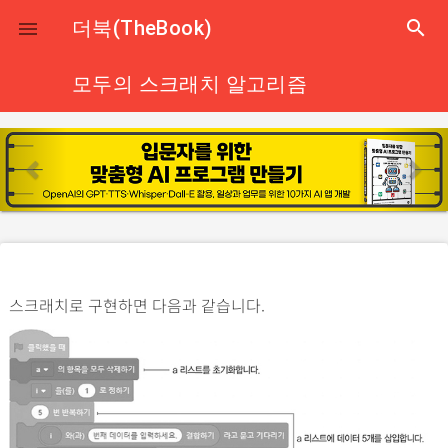
close
더북(TheBook)
search

모두의 스크래치 알고리즘
p
n
r
e
e
x
v
t
i
o
스크래치로 구현하면 다음과 같습니다.
u
s