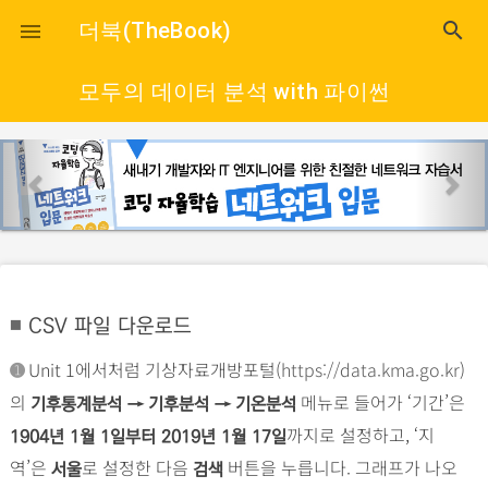
close
더북(TheBook)
search

모두의 데이터 분석 with 파이썬
p
n
r
e
e
x
v
t
i
o
CSV 파일 다운로드
■
u
s
Unit 1에서처럼 기상자료개방포털(
https://data.kma.go.kr
)
➊
의
메뉴로 들어가 ‘기간’은
기후통계분석 → 기후분석 → 기온분석
까지로 설정하고, ‘지
1904년 1월 1일부터 2019년 1월 17일
역’은
로 설정한 다음
버튼을 누릅니다. 그래프가 나오
서울
검색