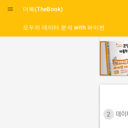

더북(TheBook)
모두의 데이터 분석 with 파이썬
p
r
e
v
i
o
u
s
2
데이