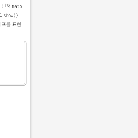
면 먼저
matp
고
show()
래프를 표현