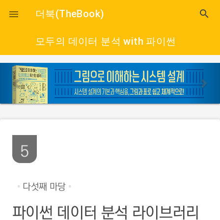
close
더북(TheBook)
search

모두의 데이터 분석 with 파이썬
p
n
r
e
e
x
v
t
i
o
5
u
s
•
다섯째 마당
•
파이썬 데이터 분석 라이브러리