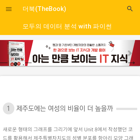
close
더북(TheBook)
search

모두의 데이터 분석 with 파이썬
p
n
r
e
e
x
v
t
i
o
u
s
1
제주도에는 여성의 비율이 더 높을까
새로운 형태의 그래프를 그리기에 앞서 Unit 8에서 작성했던 코
드를 활용해서 제주특별자치도의 성별 분포를 항아리 모양 그래