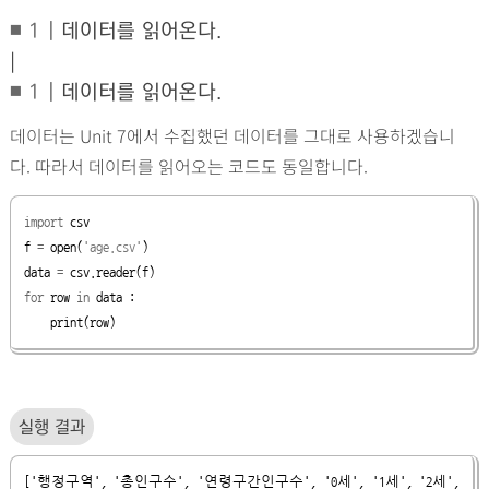
1
|
데이터를 읽어온다.
■
|
1
|
데이터를 읽어온다.
■
데이터는 Unit 7에서 수집했던 데이터를 그대로 사용하겠습니
다. 따라서 데이터를 읽어오는 코드도 동일합니다.
import
 csv

f 
=
open
(
'age.csv'
)

data 
=
for
 row 
in
 data :

print
(row)
실행 결과
['행정구역', '총인구수', '연령구간인구수', '0세', '1세', '2세', 