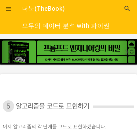
close
더북(TheBook)
search

모두의 데이터 분석 with 파이썬
p
n
r
e
e
x
v
t
i
o
u
s
5
알고리즘을 코드로 표현하기
이제 알고리즘의 각 단계를 코드로 표현하겠습니다.