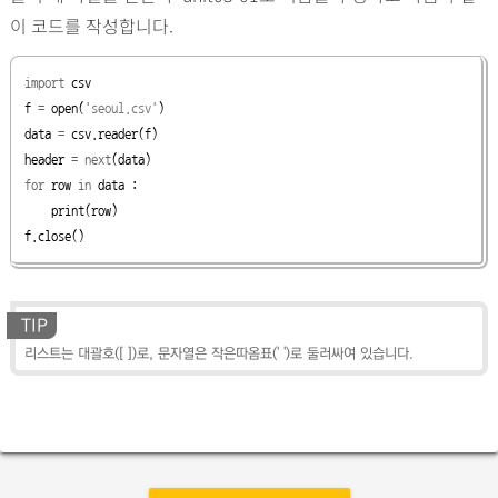
이 코드를 작성합니다.
import
 csv

f 
=
open
(
'seoul.csv'
)

data 
=
 csv.reader(f)

header 
= next
for
 row 
in
 data :

print
(row)

f.
close
()
TIP
리스트는 대괄호([ ])로, 문자열은 작은따옴표(' ')로 둘러싸여 있습니다.