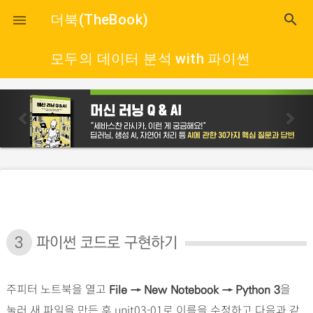
close
더북(TheBook)
search

모두의 데이터 분석 with 파이썬
p
n
r
e
e
x
v
t
i
o
u
s
3
파이썬 코드로 구현하기
주피터 노트북을 열고
을
File → New Notebook → Python 3
눌러 새 파일을 만든 후 unit03-01로 이름을 수정하고 다음과 같