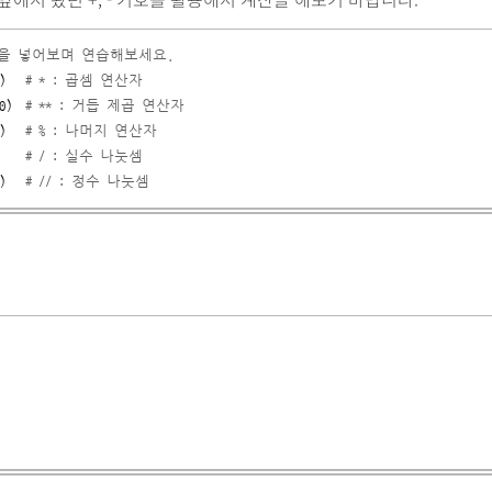
값을 넣어보며 연습해보세요.
)   
# * : 곱셈 연산자
0
)  
# ** : 거듭 제곱 연산자
)   
# % : 나머지 연산자
    
# / : 실수 나눗셈
)   
# // : 정수 나눗셈