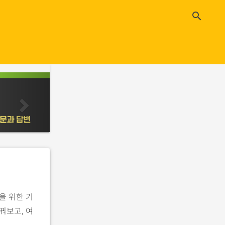
close
search
n
e
x
t
을 위한 기
꿔보고, 여