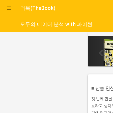

더북(TheBook)
모두의 데이터 분석 with 파이썬
p
r
e
v
i
o
u
s
산술 연산자(
■
첫 번째 만날
호라고 생각하
기에 없지만 