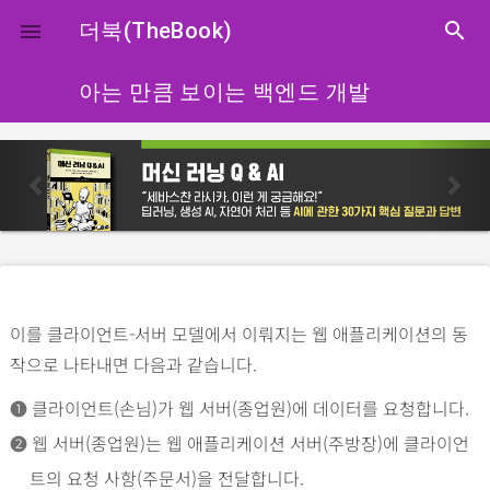
close
더북(TheBook)
search

아는 만큼 보이는 백엔드 개발
p
n
r
e
e
x
v
t
i
o
이를 클라이언트-서버 모델에서 이뤄지는 웹 애플리케이션의 동
u
작으로 나타내면 다음과 같습니다.
s
➊
클라이언트(손님)가 웹 서버(종업원)에 데이터를 요청합니다.
➋
웹 서버(종업원)는 웹 애플리케이션 서버(주방장)에 클라이언
트의 요청 사항(주문서)을 전달합니다.