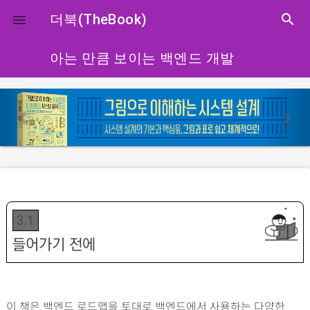
close
더북(TheBook)
search

아는 만큼 보이는 백엔드 개발
p
n
r
e
e
x
v
t
i
o
u
3.1
s
들어가기 전에
이 책은 백엔드 로드맵을 토대로 백엔드에서 사용하는 다양한