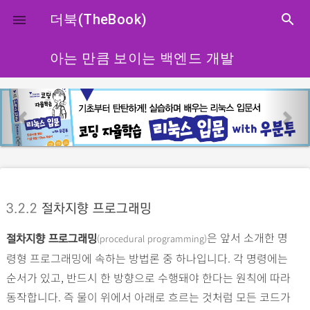
close
더북(TheBook)
search

아는 만큼 보이는 백엔드 개발
p
n
r
e
e
x
v
t
i
o
3.2.2
절차지향 프로그래밍
u
s
은 앞서 소개한 명
(procedural programming)
절차지향 프로그래밍
령형 프로그래밍에 속하는 방법론 중 하나입니다. 각 명령에는
순서가 있고, 반드시 한 방향으로 수행돼야 한다는 원칙에 따라
동작합니다. 즉 물이 위에서 아래로 흐르는 것처럼 모든 코드가