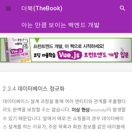
close
더북(TheBook)
search

아는 만큼 보이는 백엔드 개발
p
n
r
e
e
x
v
t
i
o
2.3.4
데이터베이스 정규화
u
s
데이터베이스 설계 과정을 통해 여러 엔티티와 관계를 추출했더
라도 완벽을 보장할 수는 없습니다.
이 발생할
(anomaly)
이
상 현상
수 있기 때문입니다. 앞에서 예로 든 쇼핑몰의 경우 데이터베이
스 설계를 하는 이유가, 주문 목록과 회원 정보를 같은 테이블에