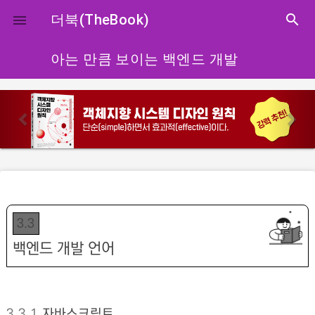
close
더북(TheBook)
search

아는 만큼 보이는 백엔드 개발
p
n
r
e
e
x
v
t
i
o
u
3.3
s
백엔드 개발 언어
3.3.1
자바스크립트